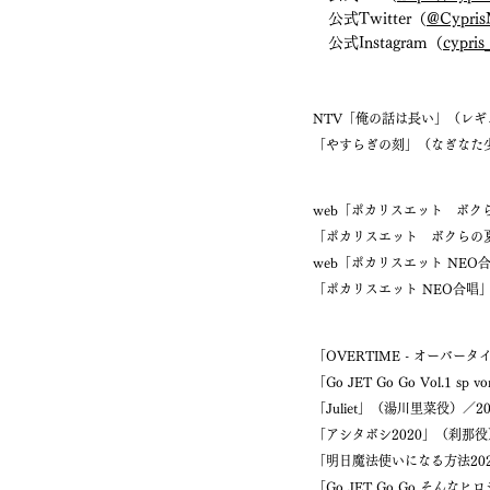
公式Twitter（
@Cypri
公式Instagram（
cypri
NTV「俺の話は長い」（レギ
「やすらぎの刻」（なぎなた少
web「ポカリスエット ボクら
「ポカリスエット ボクらの夏」
web「ポカリスエット NEO
「ポカリスエット NEO合唱」 
「OVERTIME - オーバータイ
「Go JET Go Go Vol.1 
「Juliet」（湯川里菜役）／20
「アシタボシ2020」（刹那役）
「明日魔法使いになる方法202
「Go JET Go Go そんな