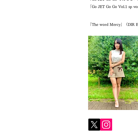
「Go JET Go Go Vol.1 s
「The word Mercy」（DIR